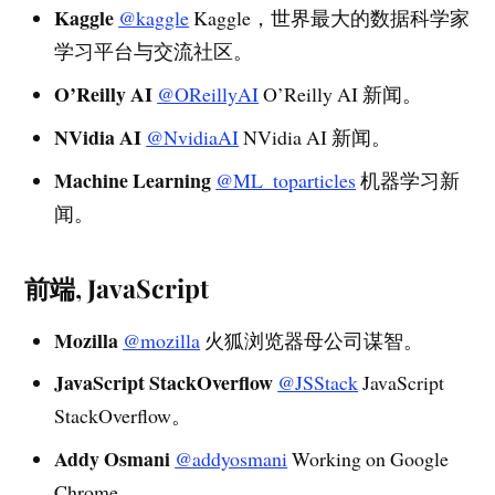
Kaggle
@kaggle
Kaggle，世界最大的数据科学家
学习平台与交流社区。
O’Reilly AI
@OReillyAI
O’Reilly AI 新闻。
NVidia AI
@NvidiaAI
NVidia AI 新闻。
Machine Learning
@ML_toparticles
机器学习新
闻。
前端, JavaScript
Mozilla
@mozilla
火狐浏览器母公司谋智。
JavaScript StackOverflow
@JSStack
JavaScript
StackOverflow。
Addy Osmani
@addyosmani
Working on Google
Chrome。