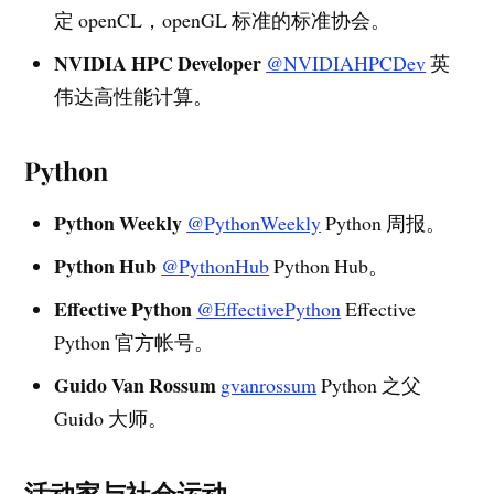
定 openCL，openGL 标准的标准协会。
NVIDIA HPC Developer
@NVIDIAHPCDev
英
伟达高性能计算。
Python
Python Weekly
@PythonWeekly
Python 周报。
Python Hub
@PythonHub
Python Hub。
Effective Python
@EffectivePython
Effective
Python 官方帐号。
Guido Van Rossum
gvanrossum
Python 之父
Guido 大师。
活动家与社会运动