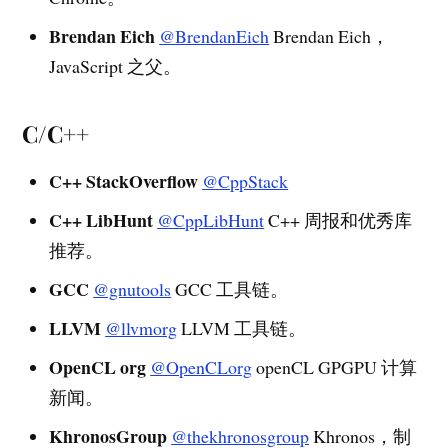
Brendan Eich
@BrendanEich
Brendan Eich，
JavaScript 之父。
C/C++
C++ StackOverflow
@CppStack
C++ LibHunt
@CppLibHunt
C++ 周报和优秀库
推荐。
GCC
@gnutools
GCC 工具链。
LLVM
@llvmorg
LLVM 工具链。
OpenCL org
@OpenCLorg
openCL GPGPU 计算
新闻。
KhronosGroup
@thekhronosgroup
Khronos，制