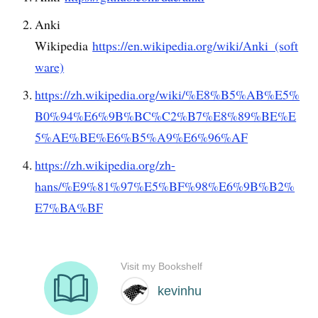
Anki
Wikipedia
https://en.wikipedia.org/wiki/Anki_(soft
ware)
https://zh.wikipedia.org/wiki/%E8%B5%AB%E5%
B0%94%E6%9B%BC%C2%B7%E8%89%BE%E
5%AE%BE%E6%B5%A9%E6%96%AF
https://zh.wikipedia.org/zh-
hans/%E9%81%97%E5%BF%98%E6%9B%B2%
E7%BA%BF