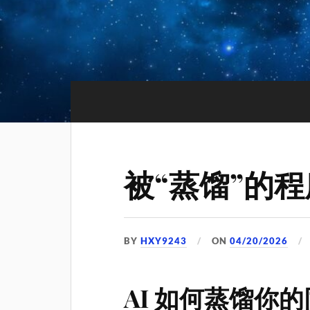
被“蒸馏”的
BY
HXY9243
ON
04/20/2026
AI 如何蒸馏你