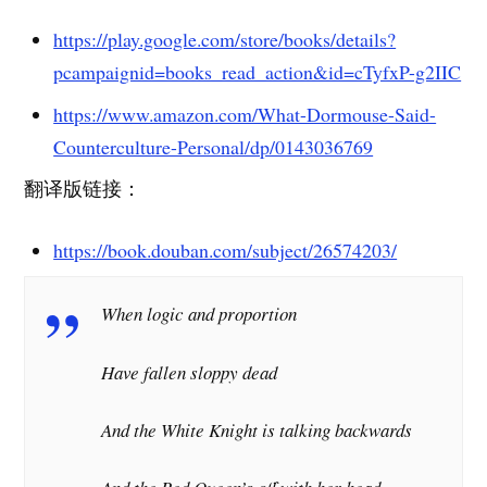
https://play.google.com/store/books/details?
pcampaignid=books_read_action&id=cTyfxP-g2IIC
https://www.amazon.com/What-Dormouse-Said-
Counterculture-Personal/dp/0143036769
翻译版链接：
https://book.douban.com/subject/26574203/
When logic and proportion
Have fallen sloppy dead
And the White Knight is talking backwards