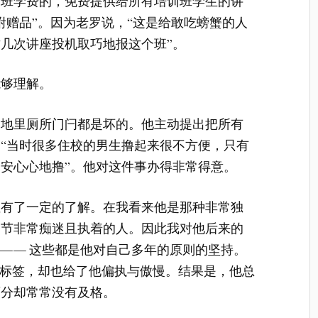
训班学费的，免费提供给所有培训班学生的讲
附赠品”。因为老罗说，“这是给敢吃螃蟹的人
几次讲座投机取巧地报这个班”。
能够理解。
场地里厕所门闩都是坏的。他主动提出把所有
“当时很多住校的男生撸起来很不方便，只有
安心心地撸”。他对这件事办得非常得意。
性有了一定的了解。在我看来他是那种非常独
细节非常痴迷且执着的人。因此我对他后来的
 — — 这些都是他对自己多年的原则的坚持。
的标签，却也给了他偏执与傲慢。结果是，他总
面分却常常没有及格。